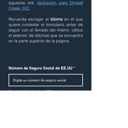
siguiente link:
Aplicación para Drywall
Crews, INC.
Recuerda escoger el
idioma
en el que
quiere contestar el formulario antes de
seguir con el llenado del mismo. Utilice
el selector de idiomas que se encuentra
en la parte superior de la página.
Número de Seguro Social de EE.UU
Digite los 9 dígitos de su SSN sin guiones o
espacios
Siguiente